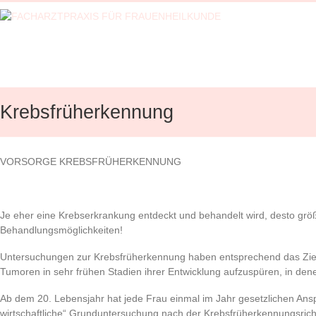
Zum
Inhalt
FACHARZTPRAXIS
springen
FÜR
FRAUENHEILKUNDE
Laryssa
Krebsfrüherkennung
Adam-
Preuß
/
Dr.med.K.Herden
VORSORGE KREBSFRÜHERKENNUNG
(angest.)
/
Dr.med.
Je eher eine Krebserkrankung entdeckt und behandelt wird, desto grö
F.
Behandlungsmöglichkeiten!
List
(angest.)/
Untersuchungen zur Krebsfrüherkennung haben entsprechend das Ziel, 
Dr.med.
Tumoren in sehr frühen Stadien ihrer Entwicklung aufzuspüren, in d
E.
Schwab
Ab dem 20. Lebensjahr hat jede Frau einmal im Jahr gesetzlichen Ansp
(angest.)
wirtschaftliche“ Grunduntersuchung nach der Krebsfrüherkennungsricht