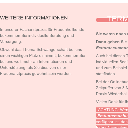
TERM
WEITERE INFORMATIONEN
In unserer Facharztpraxis für Frauenheilkunde
Sie waren noch 
bekommen Sie individuelle Beratung und
Versorgung.
Dann geben Sie 
Erstuntersuchun
Obwohl das Thema Schwangerschaft bei uns
einen wichtigen Platz einnimmt, bekommen Sie
Auch bei diesen 
bei uns weit mehr an Informationen und
individuellen Be
Unterstützung, als Sie dies von einer
und zum Beispiel
Frauenarztpraxis gewohnt sein werden.
stattfinden.
Bei der Onlinebu
Zeitpuffer von 3 
Praxis Wiederhol
Vielen Dank für I
ACHTUNG: Wenn 
„
Erstuntersuchu
verfügbar ist, d
keine
Neupatient