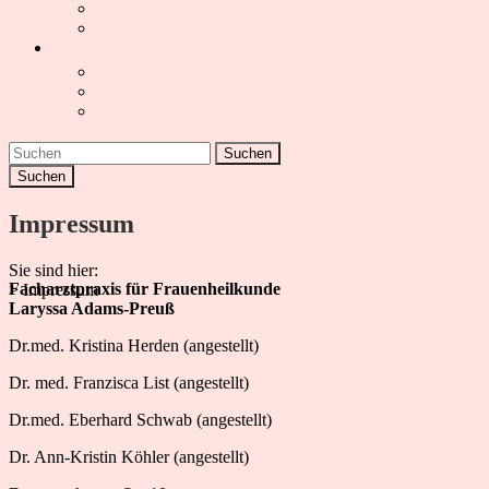
Kinderwunsch
Wechseljahre
Kontakt
Anfahrt
Impressum
Datenschutz-Erklärung
Suchen
Impressum
Sie sind hier:
FACHARZTPRAXIS FÜR FRAUENHEILKUNDE
Facharztpraxis für Frauenheilkunde
>
Impressum
Laryssa Adams-Preuß
Dr.med. Kristina Herden (angestellt)
Dr. med. Franzisca List (angestellt)
Dr.med. Eberhard Schwab (angestellt)
Dr. Ann-Kristin Köhler (angestellt)