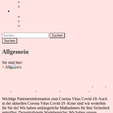
Kinderwunsch
Wechseljahre
Kontakt
Anfahrt
Impressum
Datenschutz-Erklärung
Suchen
Allgemein
Sie sind hier:
FACHARZTPRAXIS FÜR FRAUENHEILKUNDE
>
Allgemein
Corona Patienteninformationen
frauenarzt-team
20. März 2020
20. März 2020
Allgemein
,
Geburt
,
Kind
,
Kinderwunsch
,
Männerthema
,
Schwangerschaft
,
Vorsorge
Wichtige Patienteninformation zum Corona Virus Covid-19: Auch
in der aktuellen Corona Virus Covid-19 -Krise sind wir weiterhin
für Sie da! Wir haben umfangreiche Maßnahmen für Ihre Sicherheit
getroffen: Dezentralisierte Wartebereiche: Wir haben unsere