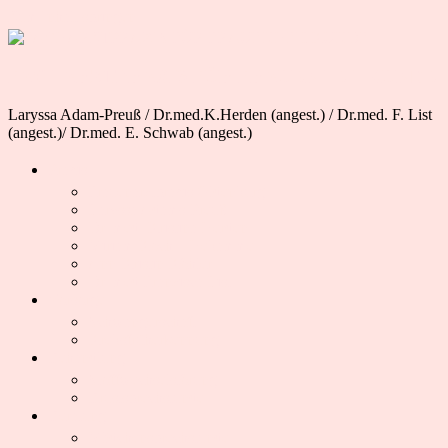
Zum Inhalt springen
FACHARZTPRAXIS FÜR FRAUENHEILKUNDE
Laryssa Adam-Preuß / Dr.med.K.Herden (angest.) / Dr.med. F. List
(angest.)/ Dr.med. E. Schwab (angest.)
Praxis
Frauenarztpraxis Oldenburg
Laryssa Adams-Preuß
Dr. med. Kristina Herden
Miriam Koch – Hebamme
Ann-Kristin Köhler
Dr. med Franzisca List
Vorsorge
Schwangerschaft
Krebsfrüherkennung
Behandlung
Stoffwechselstörung
Brustsprechstunde
Beratung
Mädchensprechstunde