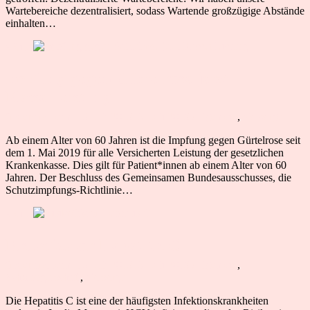
Wartebereiche dezentralisiert, sodass Wartende großzügige Abstände
einhalten…
Weiterlesen
Impfung gegen Gürtelrose jetzt
Kassenleistung
frauenarzt-team
16. Juli 2019
18. Juli 2019
Allgemein
,
Vorsorge
Ab einem Alter von 60 Jahren ist die Impfung gegen Gürtelrose seit
dem 1. Mai 2019 für alle Versicherten Leistung der gesetzlichen
Krankenkasse. Dies gilt für Patient*innen ab einem Alter von 60
Jahren. Der Beschluss des Gemeinsamen Bundesausschusses, die
Schutzimpfungs-Richtlinie…
Weiterlesen
Risikofaktor Hepatitis C
frauenarzt-team
16. Juli 2019
18. Juli 2019
Allgemein
,
Schwangerschaft
,
Vorsorge
Die Hepatitis C ist eine der häufigsten Infektionskrankheiten